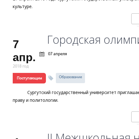
культуре.
Городская олимп
7
апр.
07 апреля
2018 год
Образование
Поступающим
Сургутский государственный университет
приглашае
праву и политологии.
II Межшкольная 