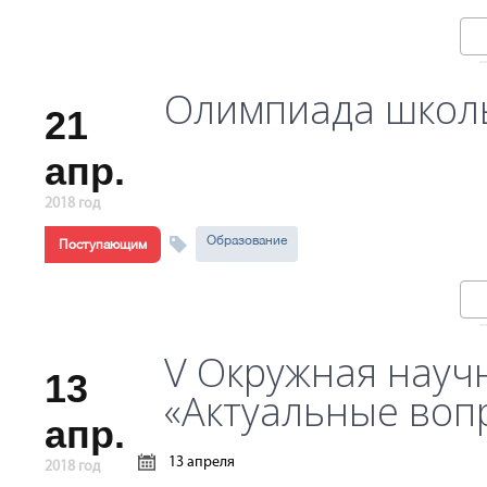
Олимпиада школь
21
апр.
2018 год
Образование
Поступающим
V Окружная науч
13
«Актуальные воп
апр.
13 апреля
2018 год