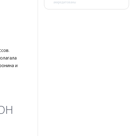
аккредитованы
ссов.
полагала
ронина и
ООН