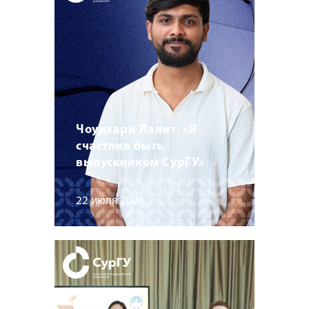
Чоудхари Лалит: «Я
счастлив быть
выпускником СурГУ»
22 июля 2026