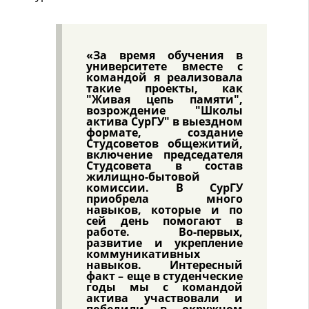
«За время обучения в
университете вместе с
командой я реализовала
такие проекты, как
"Живая цепь памяти",
возрождение "Школы
актива СурГУ" в выездном
формате, создание
Студсоветов общежитий,
включение председателя
Студсовета в состав
жилищно-бытовой
комиссии. В СурГУ
приобрела много
навыков, которые и по
сей день помогают в
работе. Во-первых,
развитие и укрепление
коммуникативных
навыков. Интересный
факт – еще в студенческие
годы мы с командой
актива участвовали и
победили в окружном