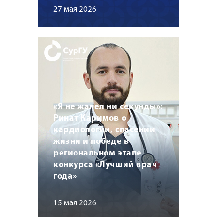
27 мая 2026
«Я не жалел ни секунды»:
Ринат Каримов о
кардиологии, спасении
жизни и победе в
региональном этапе
конкурса «Лучший врач
года»
15 мая 2026