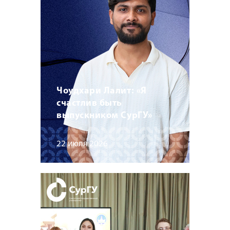
Чоудхари Лалит: «Я
счастлив быть
выпускником СурГУ»
22 июля 2026