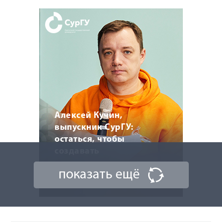
Алексей Кучин,
выпускник СурГУ:
остаться, чтобы
создавать
показать ещё
6 мая 2026