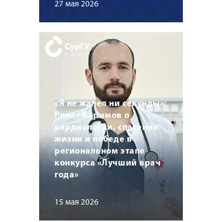
27 мая 2026
«Я не жалел ни секунды»:
Ринат Каримов о
кардиологии, спасении
жизни и победе в
региональном этапе
конкурса «Лучший врач
года»
15 мая 2026