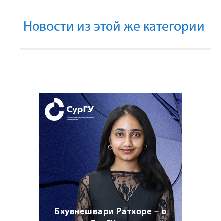
Новости из этой же категории
Бхувнешвари Ратхоре – о