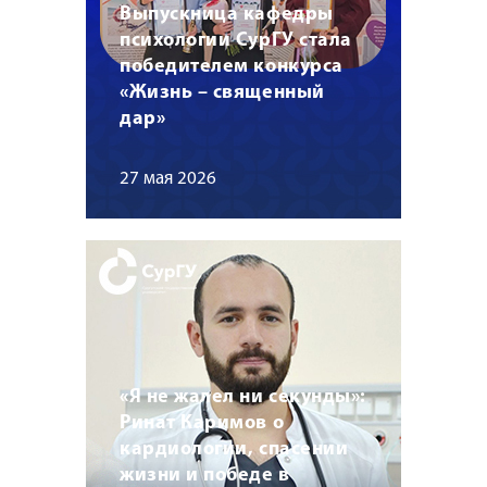
Выпускница кафедры
психологии СурГУ стала
победителем конкурса
«Жизнь – священный
дар»
27 мая 2026
«Я не жалел ни секунды»:
Ринат Каримов о
кардиологии, спасении
жизни и победе в