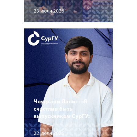
23 июля 2026
Чоудхари Лалит: «Я
счастлив быть
выпускником СурГУ»
22 июля 2026