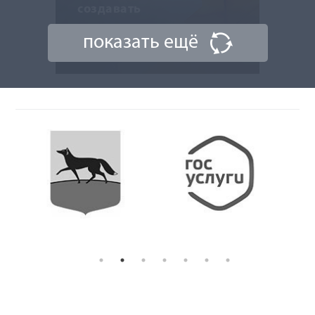
создавать
показать ещё
6 мая 2026