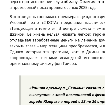
верх в противостоянии злу и обману. Отметим, что 
а премьерный показ прошел осенью 2025 года.
В этот же день состоялась премьера еще одного д
Учебный театр «2-КОТА» представил пластиче
«Танцующая в темноте». В центре сюжета –
эми
Джиной. Ее жизнь нельзя назвать легкой: геро
откладывая заработанные деньги на лечение доч
закрыть глаза – мир женщины преображается, и 
Однако история эта трагична, хотя у Джины по
сопровождался песнями исландской исполнител
оригинальному фильму фон Триера.
«
Ранняя премьера „Сельмы“ связана 
выступать с этой постановкой в фест
городе Югорске в период с 23 по 26 апр