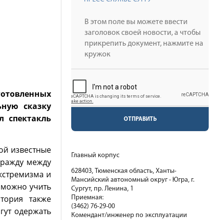
готовленных
ную сказку
л спектакль
ОТПРАВИТЬ
рой известные
Главный корпус
вражду между
628403, Тюменская область, Ханты-
кстремизма и
Мансийский автономный округ - Югра, г.
 можно учить
Сургут, пр. Ленина, 1
тория также
Приемная:
(3462) 76-29-00
гут одержать
Комендант/инженер по эксплуатации