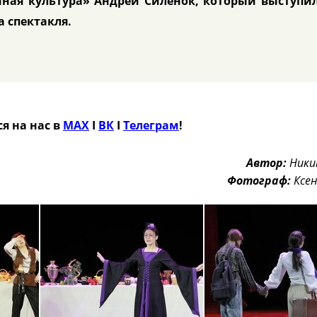
нная культура»
Андрей Силенок
, который выступи
а спектакля.
я на нас в
MAX
Ӏ
ВК
Ӏ
Телеграм
!
Автор:
Ники
Фотограф:
Ксе