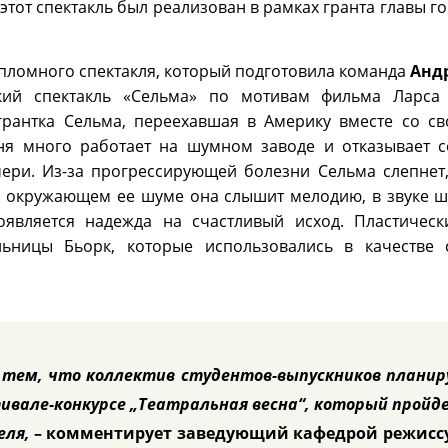
этот спектакль был реализован в рамках гранта главы го
ипломного спектакля, который подготовила команда
Андр
ский спектакль «Сельма» по мотивам фильма Ларса
грантка Сельма, переехавшая в Америку вместе со с
иня много работает на шумном заводе и отказывает с
ери. Из-за прогрессирующей болезни Сельма слепнет,
в окружающем ее шуме она слышит мелодию, в звуке ша
является надежда на счастливый исход. Пластическ
ьницы Бьорк, которые использовались в качестве 
с тем, что коллектив студентов-выпускников плани
ивале-конкурсе „Театральная весна“, который пройд
еля,
– комментирует заведующий кафедрой режисс