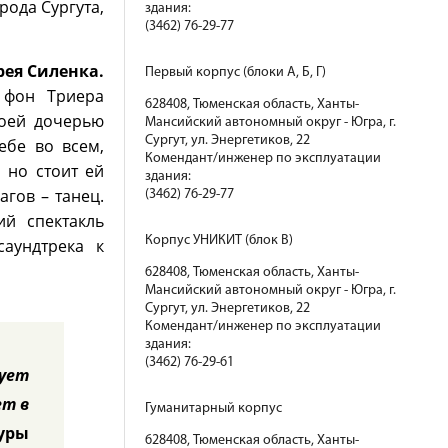
рода Сургута,
здания:
(3462) 76-29-77
ея Силенка.
Первый корпус (блоки А, Б, Г)
 фон Триера
628408, Тюменская область, Ханты-
воей дочерью
Мансийский автономный округ - Югра, г.
Сургут, ул. Энергетиков, 22
ебе во всем,
Комендант/инженер по эксплуатации
 но стоит ей
здания:
гов – танец.
(3462) 76-29-77
ий спектакль
Корпус УНИКИТ (блок В)
саундтрека к
628408, Тюменская область, Ханты-
Мансийский автономный округ - Югра, г.
Сургут, ул. Энергетиков, 22
Комендант/инженер по эксплуатации
здания:
(3462) 76-29-61
рует
ет в
Гуманитарный корпус
уры
628408, Тюменская область, Ханты-