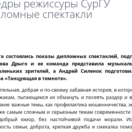
едры режиссуры СурГУ
пломные спектакли
рта состоялись показы дипломных спектаклей, под
ава Дрыго и ее команда представила музыкаль
леньких зрителей, а Андрей Силенок подготови
а «Танцующая в темноте».
ительная, добрая и по-своему забавная история, в кото
ужакам, пытающимся их обмануть и посеять раздор и 
такие важные темы, как профилактика мошенничества, э
 даже самым сложным и серьезным темам современности
добрый юмор, без настойчивой подачи морали. Ис
ость семьи, доброта, крепкая дружба и смекалка помо