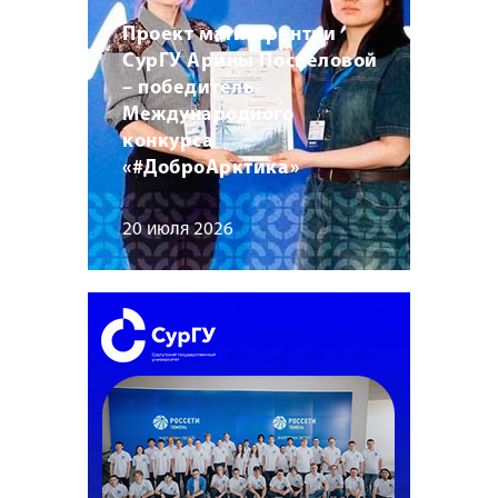
Проект магистрантки
СурГУ Арины Поспеловой
– победитель
Международного
конкурса
«#ДоброАрктика»
20 июля 2026