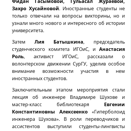
Фидан Гасымовой, Гульасал Жураевой,
Захро Хусайновой
. Иностранные студенты не
только отвечали на вопросы викторины, но и
узнали много нового и интересного об истории
университета.
Затем
Лия Батышкина
, председатель
студенческого комитета ИГОиС, и
Анастасия
Роль
, активист ИГОиС, рассказали о
волонтерском движении СурГУ, уделив особое
внимание возможности участия в нем
иностранных студентов.
Заключительным этапом мероприятия стали
лекция об инженере Владимире Шухове и
мастер-класс библиотекаря
Евгении
Константиновны Алексеенко
«Гиперболоид
инженера Шухова». В роли переводчиков и
ассистентов выступили студенты-лингвисты