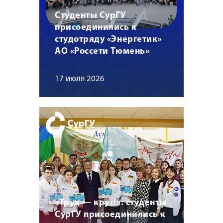
Студенты СурГУ
присоединились к
студотряду «Энергетик»
АО «Россети Тюмень»
17 июля 2026
«Труд — крут!»: студенты
СурГУ присоединились к