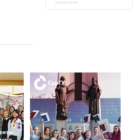
аккредитованы
денты