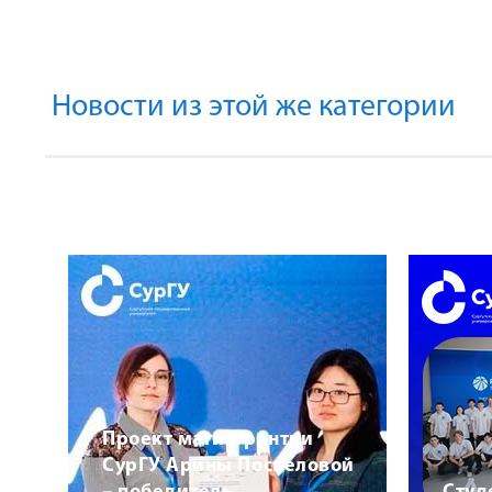
Новости из этой же категории
Проект магистрантки
СурГУ Арины Поспеловой