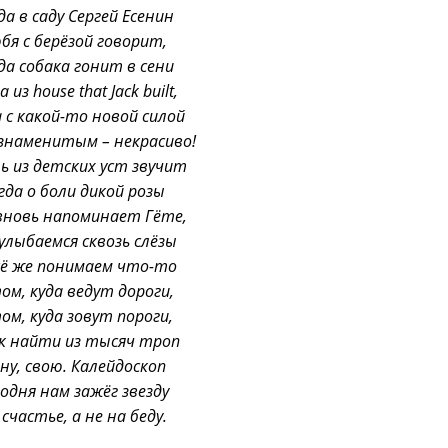
да в саду Сергей Есенин
бя с берёзой говорит,
да собака гонит в сени
 из house that Jack built,
а с какой-то новой силой
знаменитым – некрасиво!
ь из детских уст звучит
гда о боли дикой розы
вновь напоминает Гёте,
улыбаемся сквозь слёзы
сё же понимаем что-то
ом, куда ведут дороги,
ом, куда зовут пороги,
к найти из тысяч троп
ну, свою. Калейдоскоп
годня нам зажёг звезду
 счастье, а не на беду.