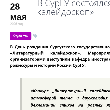
В СурГУ состоялс
28
калейдоскоп»
мая
2026 год
Студентам
В День рождения Сургутского государственно
«Литературный калейдоскоп». Меропри
организаторами выступили кафедра иностра
режиссуры и истории России СурГУ.
«Конкурс „Литературный калейдос
атмосферой тепла и дружелюбия.
декламации стихов на разных я