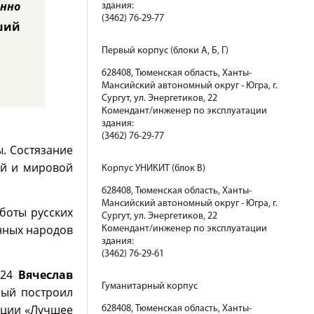
нно
здания:
(3462) 76-29-77
ший
Первый корпус (блоки А, Б, Г)
628408, Тюменская область, Ханты-
Мансийский автономный округ - Югра, г.
Сургут, ул. Энергетиков, 22
Комендант/инженер по эксплуатации
здания:
(3462) 76-29-77
. Состязание
ой и мировой
Корпус УНИКИТ (блок В)
628408, Тюменская область, Ханты-
Мансийский автономный округ - Югра, г.
боты русских
Сургут, ул. Энергетиков, 22
енных народов
Комендант/инженер по эксплуатации
здания:
(3462) 76-29-61
№24
Вячеслав
Гуманитарный корпус
рый построил
ации «Лучшее
628408, Тюменская область, Ханты-