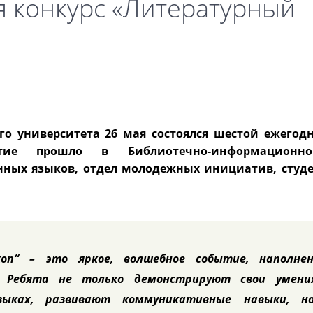
я конкурс «Литературный
го университета 26 мая состоялся шестой ежегод
ятие прошло в Библиотечно-информационн
нных языков, отдел молодежных инициатив, студ
коп“ – это яркое, волшебное событие, наполнен
 Ребята не только демонстрируют свои умени
зыках, развивают коммуникативные навыки, н