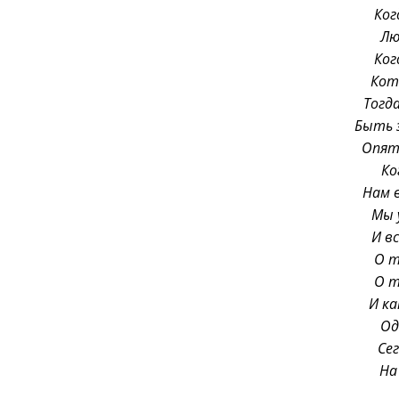
Ког
Лю
Ког
Кота
Тогд
Быть 
Опят
Ко
Нам 
Мы 
И в
О т
О т
И ка
Од
Се
На