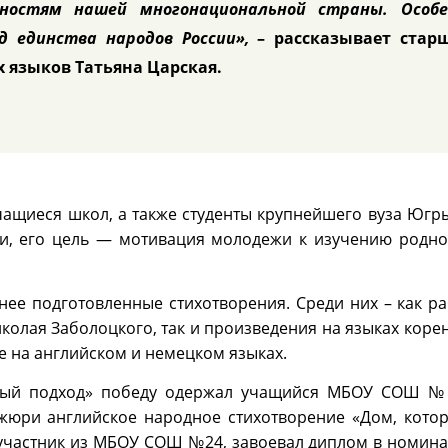
ностям нашей многонациональной страны. Особе
д единства народов России»,
– рассказывает стар
 языков Татьяна Царская.
ащиеся школ, а также студенты крупнейшего вуза Югры
ии, его цель — мотивация молодежи к изучению родн
ее подготовленные стихотворения. Среди них – как ра
иколая Заболоцкого, так и произведения на языках кор
же на английском и немецком языках.
нный подход» победу одержал учащийся МБОУ СОШ 
 жюри английское народное стихотворение «Дом, кото
 участник из МБОУ СОШ №24, завоевал диплом в номин