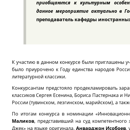
приобщаются к культурным особен
данное мероприятие актуально в Го
преподаватель кафедры иностранных
К участию в данном конкурсе были приглашены уч
было приурочено к Году единства народов Росс
литературной классики.
Конкурсантам предстояло продекламировать заран
классиков Сергея Есенина, Бориса Пастернака и Н
России (тувинском, лезгинском, марийском), а так
По итогам конкурса в номинации «Инновацио
Маликов
, представивший на суд компетентного
Джек» на языке оригинала.
Анварджон Исобоев
,