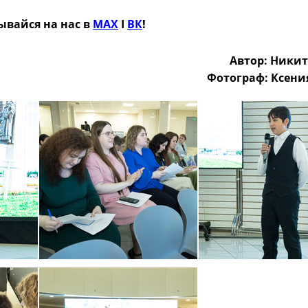
ывайся на нас в
MAX
Ӏ
ВК
!
Автор: Никит
Фотограф: Ксени