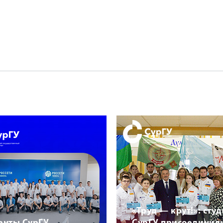
«Труд — крут!»: сту