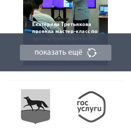
Екатерина Третьякова
провела мастер-класс по
ораторскому мастерству
показать ещё
20 марта 2026