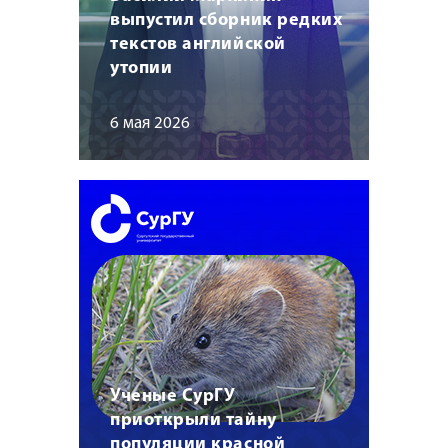
выпустил сборник редких
текстов английской
утопии
6 мая 2026
Ученые СурГУ
приоткрыли тайну
популяции красной