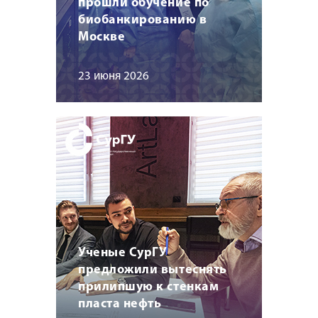
прошли обучение по
биобанкированию в
Москве
23 июня 2026
Ученые СурГУ
предложили вытеснять
прилипшую к стенкам
пласта нефть