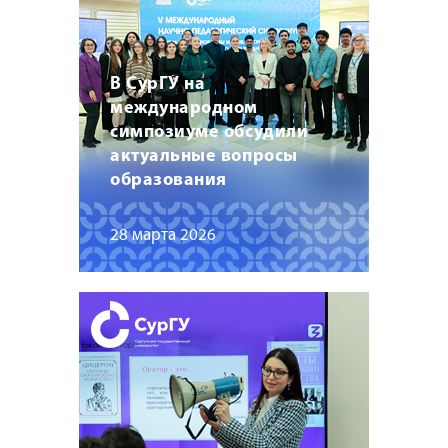
В СурГУ на
международном
симпозиуме обсудили
актуальные вопросы
образования
28 марта 2026